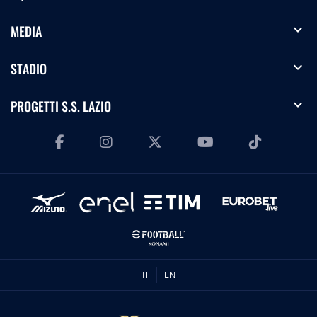
expand_more
MEDIA
expand_more
STADIO
expand_more
PROGETTI S.S. LAZIO
IT
EN