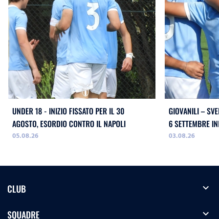
UNDER 18 - INIZIO FISSATO PER IL 30
GIOVANILI – SVE
AGOSTO, ESORDIO CONTRO IL NAPOLI
05.08.26
03.08.26
expand_more
CLUB
expand_more
SQUADRE