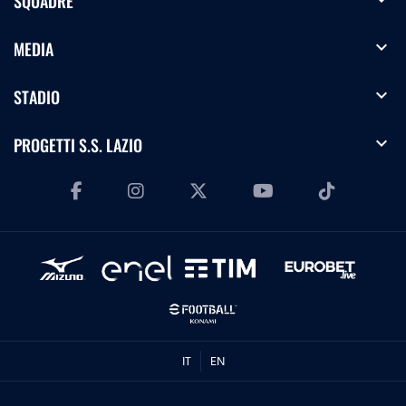
SQUADRE
expand_more
MEDIA
expand_more
STADIO
expand_more
PROGETTI S.S. LAZIO
IT
EN