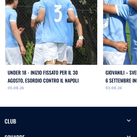
UNDER 18 - INIZIO FISSATO PER IL 30
GIOVANILI – SVE
AGOSTO, ESORDIO CONTRO IL NAPOLI
05.08.26
03.08.26
expand_more
CLUB
expand_more