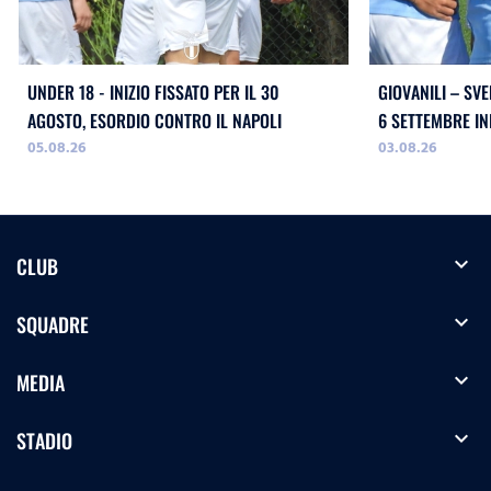
UNDER 18 - INIZIO FISSATO PER IL 30
GIOVANILI – SVE
AGOSTO, ESORDIO CONTRO IL NAPOLI
05.08.26
03.08.26
expand_more
CLUB
expand_more
SQUADRE
expand_more
MEDIA
expand_more
STADIO