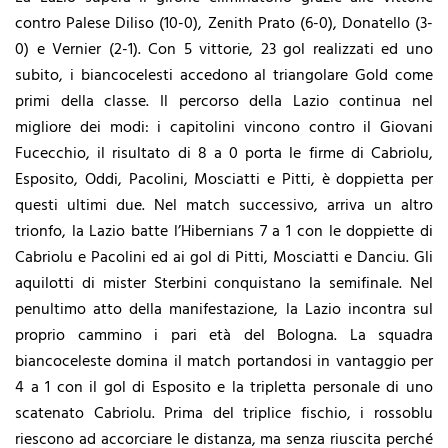
contro Palese Diliso (10-0), Zenith Prato (6-0), Donatello (3-
0) e Vernier (2-1). Con 5 vittorie, 23 gol realizzati ed uno
subito, i biancocelesti accedono al triangolare Gold come
primi della classe. Il percorso della Lazio continua nel
migliore dei modi: i capitolini vincono contro il Giovani
Fucecchio, il risultato di 8 a 0 porta le firme di Cabriolu,
Esposito, Oddi, Pacolini, Mosciatti e Pitti, è doppietta per
questi ultimi due. Nel match successivo, arriva un altro
trionfo, la Lazio batte l’Hibernians 7 a 1 con le doppiette di
Cabriolu e Pacolini ed ai gol di Pitti, Mosciatti e Danciu. Gli
aquilotti di mister Sterbini conquistano la semifinale. Nel
penultimo atto della manifestazione, la Lazio incontra sul
proprio cammino i pari età del Bologna. La squadra
biancoceleste domina il match portandosi in vantaggio per
4 a 1 con il gol di Esposito e la tripletta personale di uno
scatenato Cabriolu. Prima del triplice fischio, i rossoblu
riescono ad accorciare le distanza, ma senza riuscita perché