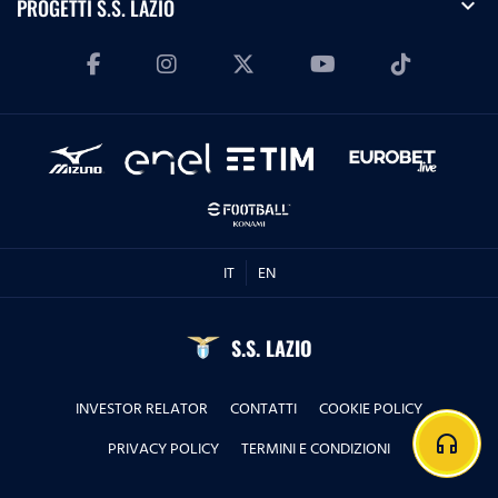
expand_more
PROGETTI S.S. LAZIO
IT
EN
S.S. LAZIO
INVESTOR RELATOR
CONTATTI
COOKIE POLICY
headphones
PRIVACY POLICY
TERMINI E CONDIZIONI