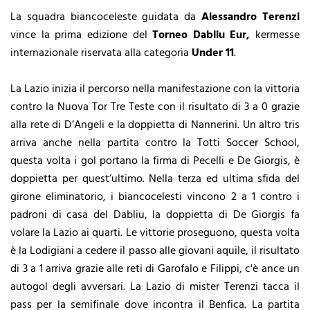
La squadra biancoceleste guidata da
Alessandro Terenzi
vince la prima edizione del
Torneo Dabliu Eur,
kermesse
internazionale riservata alla categoria
Under 11
.
La Lazio inizia il percorso nella manifestazione con la vittoria
contro la Nuova Tor Tre Teste con il risultato di 3 a 0 grazie
alla rete di D’Angeli e la doppietta di Nannerini. Un altro tris
arriva anche nella partita contro la Totti Soccer School,
questa volta i gol portano la firma di Pecelli e De Giorgis, è
doppietta per quest’ultimo. Nella terza ed ultima sfida del
girone eliminatorio, i biancocelesti vincono 2 a 1 contro i
padroni di casa del Dabliu, la doppietta di De Giorgis fa
volare la Lazio ai quarti. Le vittorie proseguono, questa volta
è la Lodigiani a cedere il passo alle giovani aquile, il risultato
di 3 a 1 arriva grazie alle reti di Garofalo e Filippi, c'è ance un
autogol degli avversari. La Lazio di mister Terenzi tacca il
pass per la semifinale dove incontra il Benfica. La partita