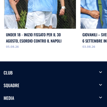
UNDER 18 - INIZIO FISSATO PER IL 30
GIOVANILI – SVE
AGOSTO, ESORDIO CONTRO IL NAPOLI
05.08.26
03.08.26
expand_more
CLUB
expand_more
SQUADRE
expand_more
MEDIA