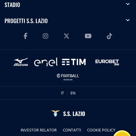
expand_more
STADIO
expand_more
PROGETTI S.S. LAZIO
IT
EN
S.S. LAZIO
INVESTOR RELATOR
CONTATTI
COOKIE POLICY