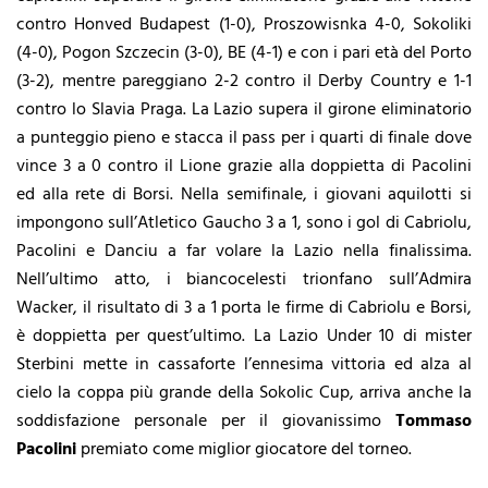
contro Honved Budapest (1-0), Proszowisnka 4-0, Sokoliki
(4-0), Pogon Szczecin (3-0), BE (4-1) e con i pari età del Porto
(3-2), mentre pareggiano 2-2 contro il Derby Country e 1-1
contro lo Slavia Praga. La Lazio supera il girone eliminatorio
a punteggio pieno e stacca il pass per i quarti di finale dove
vince 3 a 0 contro il Lione grazie alla doppietta di Pacolini
ed alla rete di Borsi. Nella semifinale, i giovani aquilotti si
impongono sull’Atletico Gaucho 3 a 1, sono i gol di Cabriolu,
Pacolini e Danciu a far volare la Lazio nella finalissima.
Nell’ultimo atto, i biancocelesti trionfano sull’Admira
Wacker, il risultato di 3 a 1 porta le firme di Cabriolu e Borsi,
è doppietta per quest’ultimo. La Lazio Under 10 di mister
Sterbini mette in cassaforte l’ennesima vittoria ed alza al
cielo la coppa più grande della Sokolic Cup, arriva anche la
soddisfazione personale per il giovanissimo
Tommaso
Pacolini
premiato come miglior giocatore del torneo.