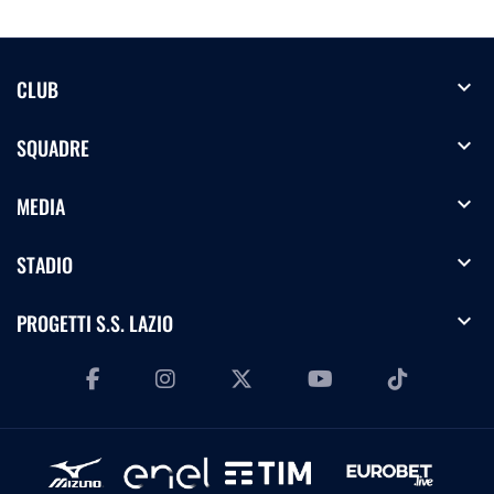
expand_more
CLUB
expand_more
SQUADRE
expand_more
MEDIA
expand_more
STADIO
expand_more
PROGETTI S.S. LAZIO