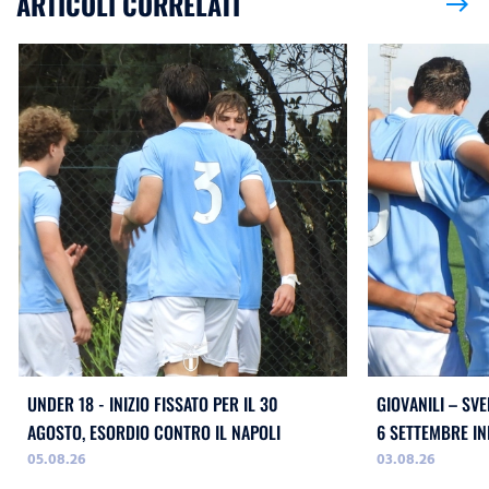
ARTICOLI CORRELATI
east
UNDER 18 - INIZIO FISSATO PER IL 30
GIOVANILI – SVE
AGOSTO, ESORDIO CONTRO IL NAPOLI
05.08.26
03.08.26