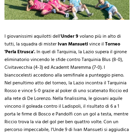
I giovanissimi aquilotti dell'
Under 9
volano più in alto di
tutti, la squadra di mister
Ivan Mansueti
vince il
Torneo
'Perla Etrusca'.
In quel di Tarquinia, la Lazio supera il girone
eliminatorio vincendo le sfide contro Tarquinia Blus (8-0),
Civitavecchia (4-3) ed Academt Maremma (7-0). I
biancocelesti accedono alla semifinale a punteggio pieno.
Nel penultimo atto del torneo, la Lazio incontra il Tarquinia
Rosso e vince 5-0 grazie al poker di uno scatenato Riccio ed
alla rete di De Lorenzo. Nella finalissima, le giovani aquile
vincono il goleada contro il Ladispoli, il risultato di 6 a 1
porta le firme di Bosco e Pandolfi con un gol a testa, mentre
Riccio trova la via del gol per ben quattro volte. Con un
percorso impeccabile, l'Unde 9 di Ivan Mansueti si aggiudica