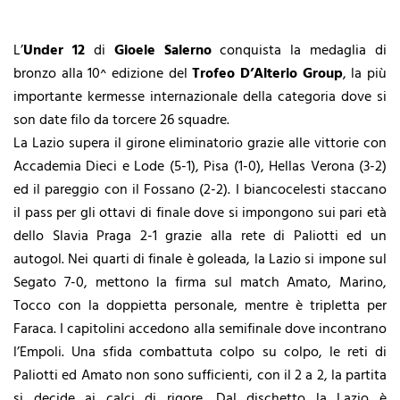
L’
Under 12
di
Gioele Salerno
conquista la medaglia di
bronzo alla 10^ edizione del
Trofeo D’Alterio Group
, la più
importante kermesse internazionale della categoria dove si
son date filo da torcere 26 squadre.
La Lazio supera il girone eliminatorio grazie alle vittorie con
Accademia Dieci e Lode (5-1), Pisa (1-0), Hellas Verona (3-2)
ed il pareggio con il Fossano (2-2). I biancocelesti staccano
il pass per gli ottavi di finale dove si impongono sui pari età
dello Slavia Praga 2-1 grazie alla rete di Paliotti ed un
autogol. Nei quarti di finale è goleada, la Lazio si impone sul
Segato 7-0, mettono la firma sul match Amato, Marino,
Tocco con la doppietta personale, mentre è tripletta per
Faraca. I capitolini accedono alla semifinale dove incontrano
l’Empoli. Una sfida combattuta colpo su colpo, le reti di
Paliotti ed Amato non sono sufficienti, con il 2 a 2, la partita
si decide ai calci di rigore. Dal dischetto la Lazio è