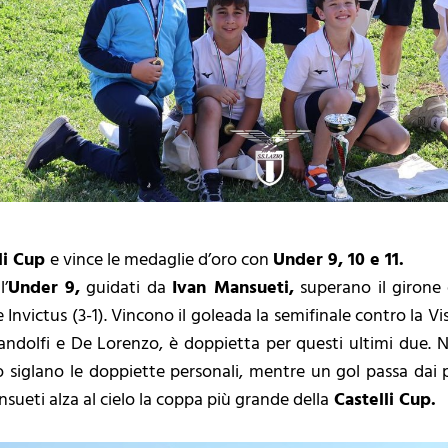
li Cup
e vince le medaglie d’oro con
Under 9, 10 e 11.
l’
Under 9,
guidati da
Ivan Mansueti,
superano il girone e
e Invictus (3-1). Vincono il goleada la semifinale contro la Vis 
andolfi e De Lorenzo, è doppietta per questi ultimi due. Nel
o siglano le doppiette personali, mentre un gol passa dai pi
sueti alza al cielo la coppa più grande della
Castelli Cup.