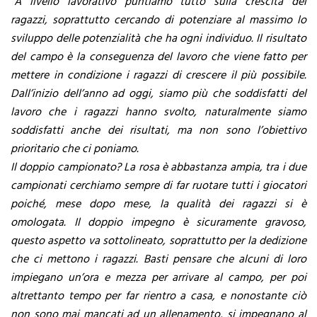
“A livello lavorativo puntiamo tutto sulla crescita dei
ragazzi, soprattutto cercando di potenziare al massimo lo
sviluppo delle potenzialità che ha ogni individuo. Il risultato
del campo è la conseguenza del lavoro che viene fatto per
mettere in condizione i ragazzi di crescere il più possibile.
Dall’inizio dell’anno ad oggi, siamo più che soddisfatti del
lavoro che i ragazzi hanno svolto, naturalmente siamo
soddisfatti anche dei risultati, ma non sono l’obiettivo
prioritario che ci poniamo.
Il doppio campionato? La rosa è abbastanza ampia, tra i due
campionati cerchiamo sempre di far ruotare tutti i giocatori
poiché, mese dopo mese, la qualità dei ragazzi si è
omologata. Il doppio impegno è sicuramente gravoso,
questo aspetto va sottolineato, soprattutto per la dedizione
che ci mettono i ragazzi. Basti pensare che alcuni di loro
impiegano un’ora e mezza per arrivare al campo, per poi
altrettanto tempo per far rientro a casa, e nonostante ciò
non sono mai mancati ad un allenamento, si impegnano al