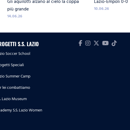
Gli aquilotti alzano al cielo la coppa
Lazio-Empoli 0-0
QUATTRO PRIMI POSTI!
INVIOLATE
più grande
10.06.26
14.06.26
ROGETTI S.S. LAZIO
zio Soccer School
ogetti Speciali
zio Summer Camp
r lei combattiamo
S. Lazio Museum
ademy S.S. Lazio Women