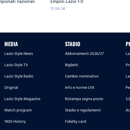
mpionati nazionali
Empoli-Lazio 1-0
 17, A SEGUIRE 15 E 16
MISTER LEDESMA
17.06.26
MEDIA
STADIO
P
Lazio Style News
Abbonamenti 2026/27
La
Lazio Style TV
Biglietti
Pr
Lazio Style Radio
Cambio nominativo
La
Original
Info e norme U14
Pe
Lazio Style Magazine
Ristampa segna posto
S.
Match program
Stadio e regolamenti
Ac
1900 History
Fidelity card