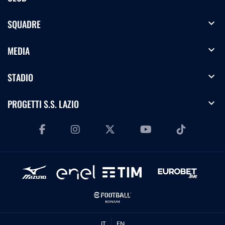
expand_more
SQUADRE
expand_more
MEDIA
expand_more
STADIO
expand_more
PROGETTI S.S. LAZIO
IT
EN