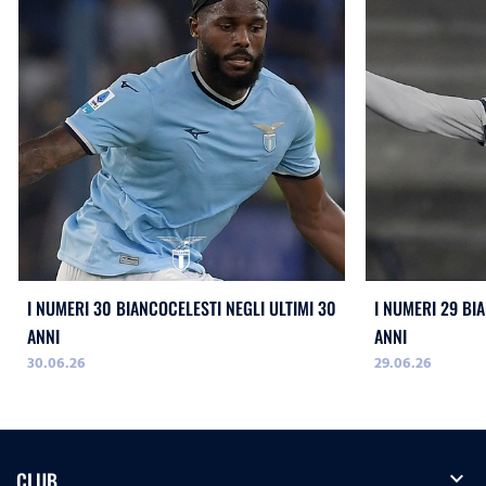
I NUMERI 30 BIANCOCELESTI NEGLI ULTIMI 30
I NUMERI 29 BI
ANNI
ANNI
30.06.26
29.06.26
expand_more
CLUB