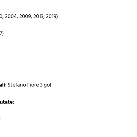
00, 2004, 2009, 2013, 2019)
17)
ali
: Stefano Fiore 3 gol
putate
:
;
;