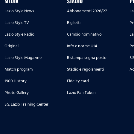
MEDIA
STADIO
P
Lazio Style News
Abbonamenti 2026/27
La
Lazio Style TV
Biglietti
Pr
Lazio Style Radio
Cambio nominativo
La
Original
Info e norme U14
Pe
Lazio Style Magazine
Ristampa segna posto
S.
Match program
Stadio e regolamenti
Ac
1900 History
Fidelity card
Photo Gallery
Lazio Fan Token
S.S. Lazio Training Center