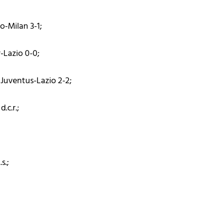
io-Milan 3-1;
er-Lazio 0-0;
 Juventus-Lazio 2-2;
d.c.r.;
.s.;