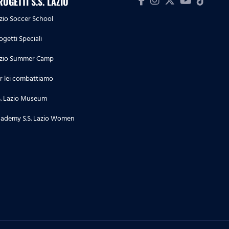
ROGETTI S.S. LAZIO
zio Soccer School
ogetti Speciali
zio Summer Camp
r lei combattiamo
S. Lazio Museum
ademy S.S. Lazio Women