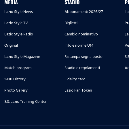
MEDIA
STADIO
P
Lazio Style News
Abbonamenti 2026/27
La
Lazio Style TV
Biglietti
Pr
Lazio Style Radio
Cambio nominativo
La
Original
Info e norme U14
Pe
Lazio Style Magazine
Ristampa segna posto
S.
Match program
Stadio e regolamenti
Ac
1900 History
Fidelity card
Photo Gallery
Lazio Fan Token
S.S. Lazio Training Center