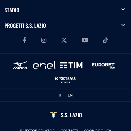
expand_more
STADIO
expand_more
PROGETTI S.S. LAZIO
IT
EN
S.S. LAZIO
INVESTOR RELATOR
CONTATTI
COOKIE POLICY