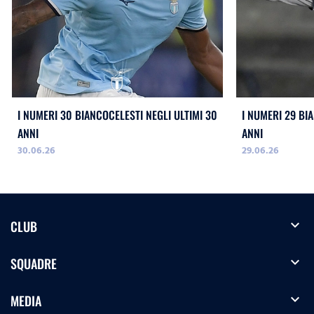
I NUMERI 30 BIANCOCELESTI NEGLI ULTIMI 30
I NUMERI 29 BI
ANNI
ANNI
30.06.26
29.06.26
expand_more
CLUB
expand_more
SQUADRE
expand_more
MEDIA