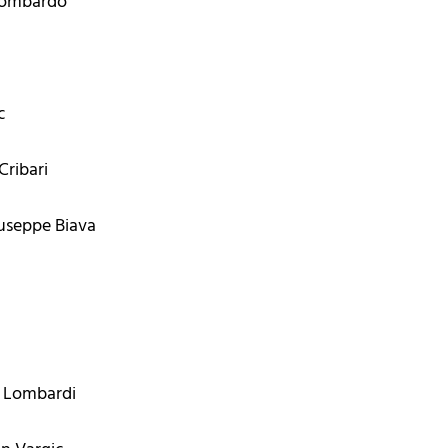
 Lombardo
c
Cribari
useppe Biava
o Lombardi