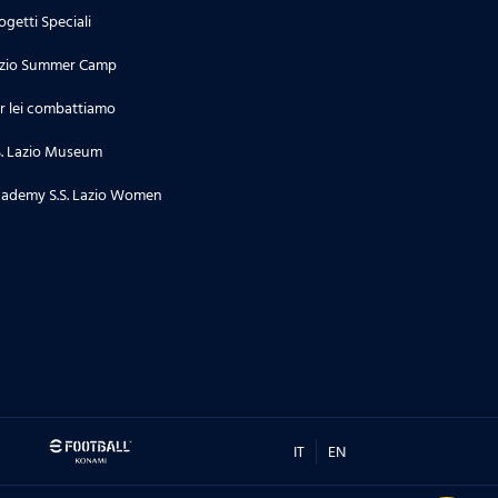
ogetti Speciali
zio Summer Camp
r lei combattiamo
S. Lazio Museum
ademy S.S. Lazio Women
IT
EN