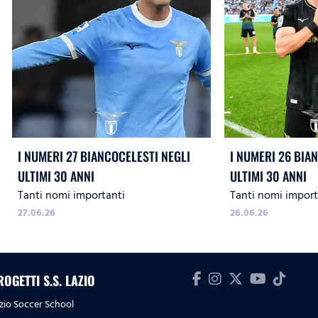
I NUMERI 27 BIANCOCELESTI NEGLI
I NUMERI 26 BIA
ULTIMI 30 ANNI
ULTIMI 30 ANNI
Tanti nomi importanti
Tanti nomi import
27.06.26
26.06.26
ROGETTI S.S. LAZIO
zio Soccer School