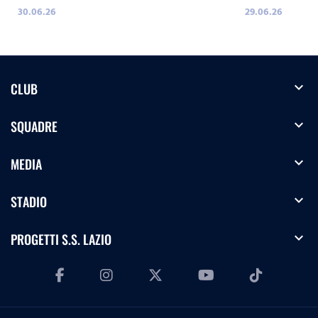
30.06.26
29.06.26
expand_more
CLUB
expand_more
SQUADRE
expand_more
MEDIA
expand_more
STADIO
expand_more
PROGETTI S.S. LAZIO