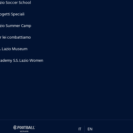
zio Soccer School
ogetti Speciali
zio Summer Camp
r lei combattiamo
S. Lazio Museum
ademy S.S. Lazio Women
IT
EN