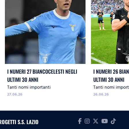
I NUMERI 27 BIANCOCELESTI NEGLI
I NUMERI 26 BIA
ULTIMI 30 ANNI
ULTIMI 30 ANNI
Tanti nomi importanti
Tanti nomi import
27.06.26
26.06.26
ROGETTI S.S. LAZIO