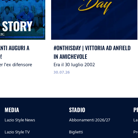
ANTI AUGURI A
#ONTHISDAY | VITTORIA AD ANFIELD
!
IN AMICHEVOLE
r l'ex difensore
Era il 30 luglio 2002
30.07.26
MEDIA
STADIO
P
Lazio Style News
Abbonamenti 2026/27
La
Lazio Style TV
Biglietti
Pr