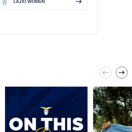
east
LAZIO WOMEN
west
east