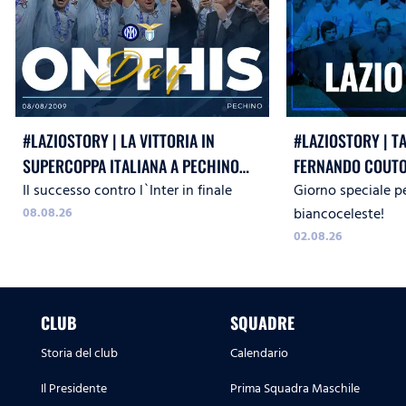
#LAZIOSTORY | LA VITTORIA IN
#LAZIOSTORY | T
SUPERCOPPA ITALIANA A PECHINO
FERNANDO COUTO
Il successo contro l`Inter in finale
Giorno speciale pe
CONTRO L`INTER
08.08.26
biancoceleste!
02.08.26
CLUB
SQUADRE
Storia del club
Calendario
Il Presidente
Prima Squadra Maschile