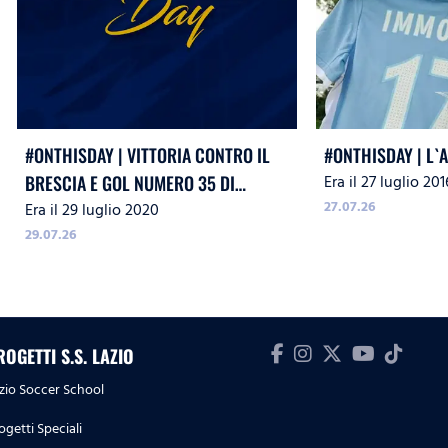
#ONTHISDAY | VITTORIA CONTRO IL
#ONTHISDAY | L`
Era il 27 luglio 201
BRESCIA E GOL NUMERO 35 DI
27.07.26
Era il 29 luglio 2020
IMMOBILE
29.07.26
ROGETTI S.S. LAZIO
zio Soccer School
ogetti Speciali