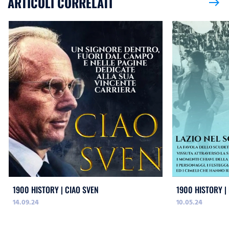
ARTICOLI CORRELATI
east
1900 HISTORY | CIAO SVEN
1900 HISTORY |
14.09.24
10.05.24