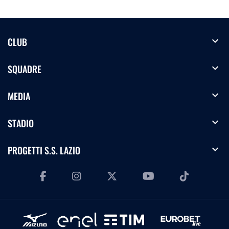
expand_more
CLUB
expand_more
SQUADRE
expand_more
MEDIA
expand_more
STADIO
expand_more
PROGETTI S.S. LAZIO