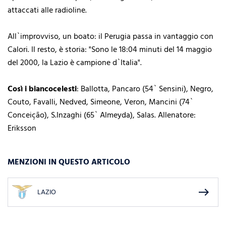
attaccati alle radioline.
All`improvviso, un boato: il Perugia passa in vantaggio con
Calori. Il resto, è storia: "Sono le 18:04 minuti del 14 maggio
del 2000, la Lazio è campione d`Italia".
Così i biancocelesti
: Ballotta, Pancaro (54` Sensini), Negro,
Couto, Favalli, Nedved, Simeone, Veron, Mancini (74`
Conceição), S.Inzaghi (65` Almeyda), Salas. Allenatore:
Eriksson
MENZIONI IN QUESTO ARTICOLO
east
LAZIO