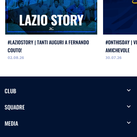
#LAZIOSTORY | TANTI AUGURI A FERNANDO
#ONTHISDAY | VI
COUTO!
AMICHEVOLE
02.08.26
30.07.26
expand_more
CLUB
expand_more
SQUADRE
expand_more
MEDIA