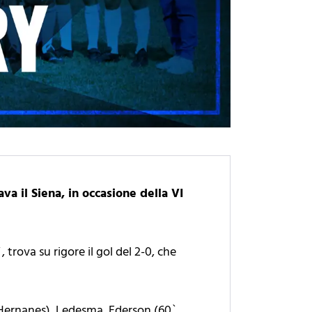
va il Siena, in occasione della VI
 trova su rigore il gol del 2-0, che
` Hernanes), Ledesma, Ederson (60`