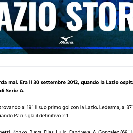
rda mai. Era il 30 settembre 2012, quando la Lazio ospita
di Serie A.
trovando al 18` il suo primo gol con la Lazio. Ledesma, al 37`,
uando Paci sigla il definitivo 2-1.
hetti, Konko, Biava, Dias, Lulic, Candreva, A. Gonzalez (68