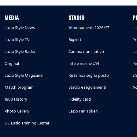
MEDIA
STADIO
P
Lazio Style News
Abbonamenti 2026/27
La
Lazio Style TV
Biglietti
Pr
Lazio Style Radio
Cambio nominativo
La
Original
Info e norme U14
Pe
Lazio Style Magazine
Ristampa segna posto
S.
Match program
Stadio e regolamenti
Ac
1900 History
Fidelity card
Photo Gallery
Lazio Fan Token
S.S. Lazio Training Center