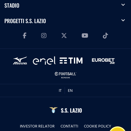
expand_more
STADIO
expand_more
PROGETTI S.S. LAZIO
IT
EN
S.S. LAZIO
INVESTOR RELATOR
CONTATTI
COOKIE POLICY