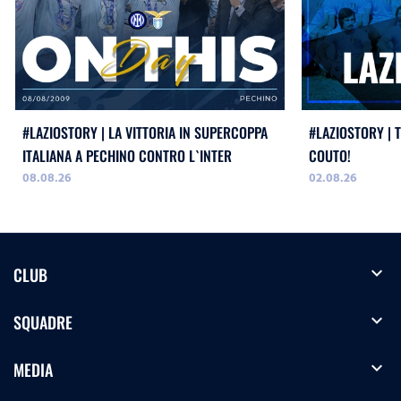
#LAZIOSTORY | LA VITTORIA IN SUPERCOPPA
#LAZIOSTORY | 
ITALIANA A PECHINO CONTRO L`INTER
COUTO!
08.08.26
02.08.26
expand_more
CLUB
expand_more
SQUADRE
expand_more
MEDIA