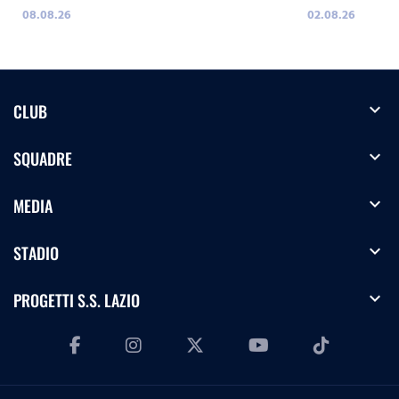
08.08.26
02.08.26
expand_more
CLUB
expand_more
SQUADRE
expand_more
MEDIA
expand_more
STADIO
expand_more
PROGETTI S.S. LAZIO