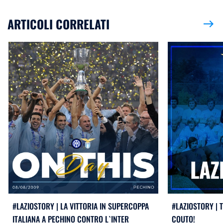
ARTICOLI CORRELATI
east
#LAZIOSTORY | LA VITTORIA IN SUPERCOPPA
#LAZIOSTORY | 
ITALIANA A PECHINO CONTRO L`INTER
COUTO!