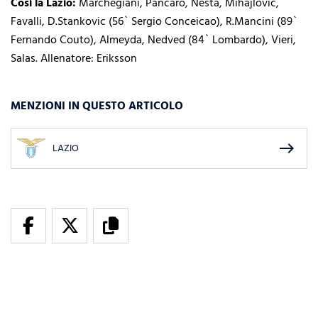
Così la Lazio
:
Marchegiani, Pancaro, Nesta, Mihajlovic,
Favalli, D.Stankovic (56` Sergio Conceicao), R.Mancini (89`
Fernando Couto), Almeyda, Nedved (84` Lombardo), Vieri,
Salas. Allenatore: Eriksson
MENZIONI IN QUESTO ARTICOLO
east
LAZIO