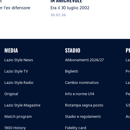
!
IN AMICHEVOLE
r l'ex difensore
Era il 30 luglio 2002
30.07.26
MEDIA
STADIO
P
Lazio Style News
Abbonamenti 2026/27
La
Lazio Style TV
Biglietti
Pr
Lazio Style Radio
Cambio nominativo
La
Original
Info e norme U14
Pe
Lazio Style Magazine
Ristampa segna posto
S.
Match program
Stadio e regolamenti
Ac
1900 History
Fidelity card