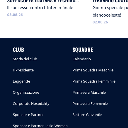
SUPERCOPPA ITALIANA A PECHINO
FERNANDO COUTO
Il successo contro l`Inter in finale
Giorno speciale pe
CONTRO L`INTER
08.08.26
biancoceleste!
02.08.26
CLUB
SQUADRE
Storia del club
Calendario
Il Presidente
Prima Squadra Maschile
Leggende
Prima Squadra Femminile
Organizzazione
Primavera Maschile
Corporate Hospitality
Primavera Femminile
Sponsor e Partner
Settore Giovanile
Sponsor e Partner Lazio Women