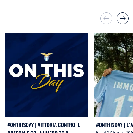
west
east
#ONTHISDAY | VITTORIA CONTRO IL
#ONTHISDAY | L`
Era il 27 luglio 201