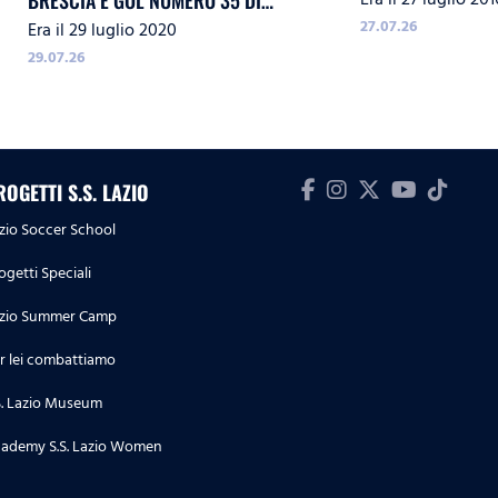
BRESCIA E GOL NUMERO 35 DI
27.07.26
Era il 29 luglio 2020
IMMOBILE
29.07.26
ROGETTI S.S. LAZIO
zio Soccer School
ogetti Speciali
zio Summer Camp
r lei combattiamo
S. Lazio Museum
ademy S.S. Lazio Women