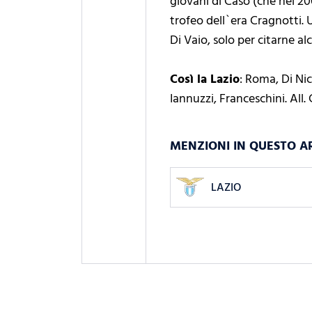
giovani di Caso (che nel 2
trofeo dell`era Cragnotti.
Di Vaio, solo per citarne alc
Così la Lazio
: Roma, Di Nic
Iannuzzi, Franceschini. All.
MENZIONI IN QUESTO A
LAZIO