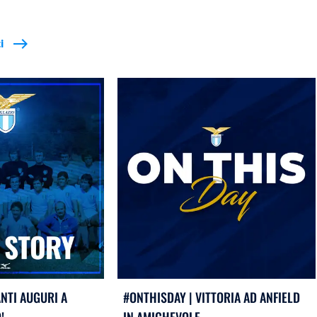
i
east
ANTI AUGURI A
#ONTHISDAY | VITTORIA AD ANFIELD