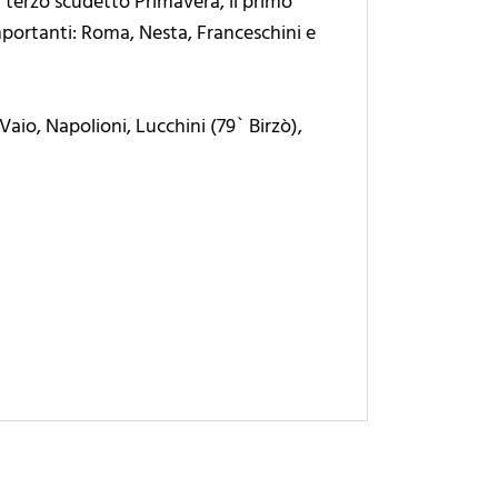
 terzo scudetto Primavera, il primo
mportanti: Roma, Nesta, Franceschini e
 Vaio, Napolioni, Lucchini (79` Birzò),