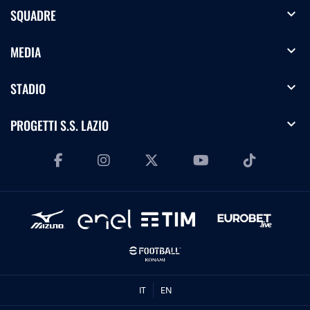
expand_more
SQUADRE
expand_more
MEDIA
expand_more
STADIO
expand_more
PROGETTI S.S. LAZIO
IT
EN