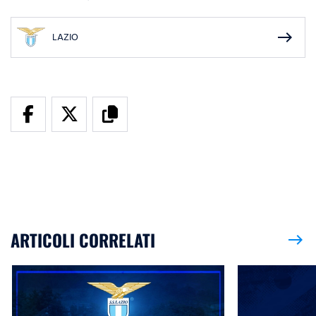
east
LAZIO
ARTICOLI CORRELATI
east