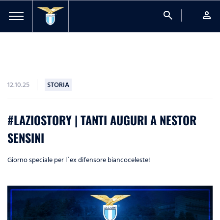
search
person
12.10.25
STORIA
#LAZIOSTORY | TANTI AUGURI A NESTOR
SENSINI
Giorno speciale per l`ex difensore biancoceleste!