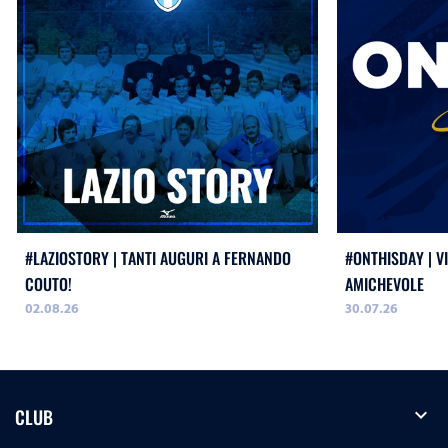
#LAZIOSTORY | TANTI AUGURI A FERNANDO
#ONTHISDAY | VI
COUTO!
AMICHEVOLE
02.08.26
30.07.26
expand_more
CLUB