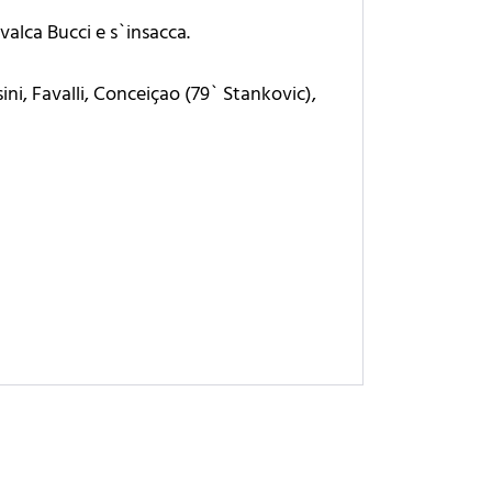
avalca Bucci e s`insacca.
ini, Favalli, Conceiçao (79` Stankovic),