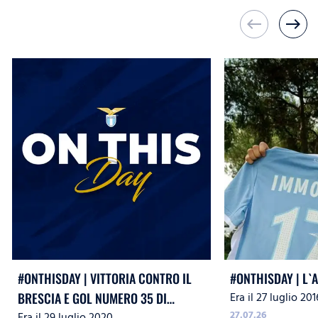
west
east
#ONTHISDAY | VITTORIA CONTRO IL
#ONTHISDAY | L`
Era il 27 luglio 201
BRESCIA E GOL NUMERO 35 DI
27.07.26
Era il 29 luglio 2020