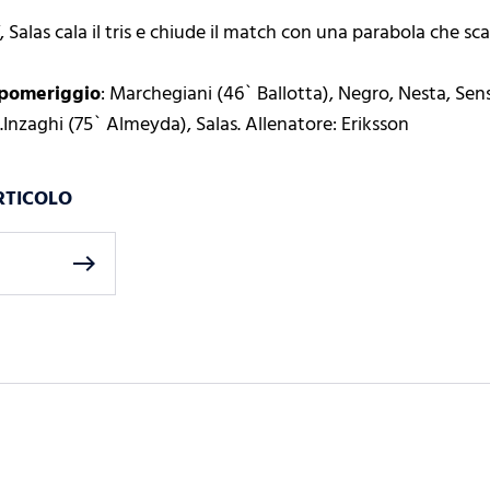
0’, Salas cala il tris e chiude il match con una parabola che sc
l pomeriggio
: Marchegiani (46` Ballotta), Negro, Nesta, Sens
Inzaghi (75` Almeyda), Salas. Allenatore: Eriksson
RTICOLO
east