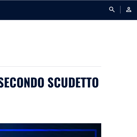
search
person
L SECONDO SCUDETTO