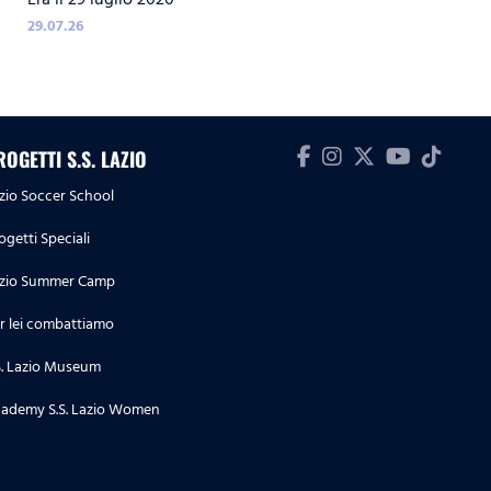
IMMOBILE
29.07.26
ROGETTI S.S. LAZIO
zio Soccer School
ogetti Speciali
zio Summer Camp
r lei combattiamo
S. Lazio Museum
ademy S.S. Lazio Women