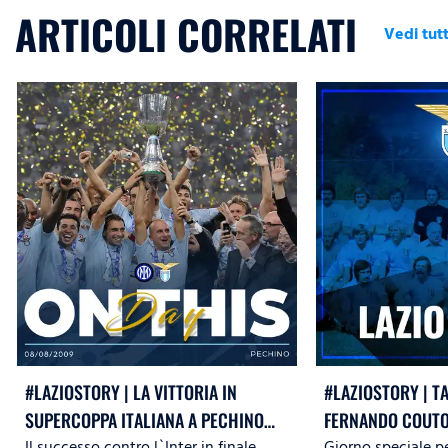
ARTICOLI CORRELATI
Vedi tutt
#LAZIOSTORY | LA VITTORIA IN
#LAZIOSTORY | T
SUPERCOPPA ITALIANA A PECHINO
FERNANDO COUTO
Il successo contro l`Inter in finale
Giorno speciale pe