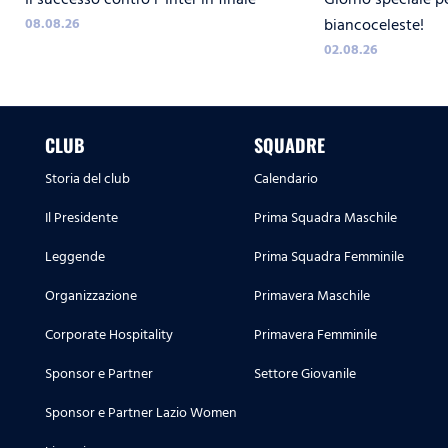
CONTRO L`INTER
08.08.26
biancoceleste!
02.08.26
CLUB
SQUADRE
Storia del club
Calendario
Il Presidente
Prima Squadra Maschile
Leggende
Prima Squadra Femminile
Organizzazione
Primavera Maschile
Corporate Hospitality
Primavera Femminile
Sponsor e Partner
Settore Giovanile
Sponsor e Partner Lazio Women