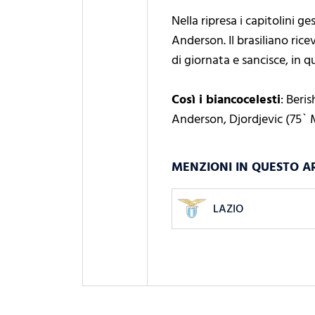
Nella ripresa i capitolini 
Anderson. Il brasiliano rice
di giornata e sancisce, in q
C
osì i biancocelesti
: Beri
Anderson, Djordjevic (75` Ma
MENZIONI IN QUESTO A
LAZIO