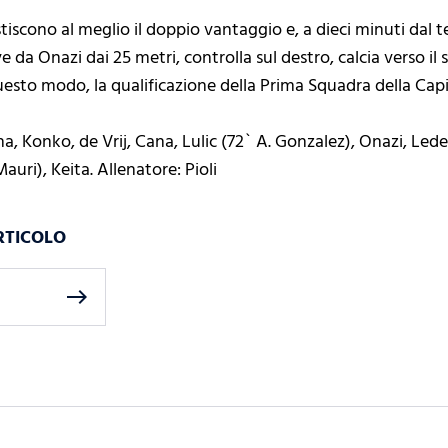
gestiscono al meglio il doppio vantaggio e, a dieci minuti dal
ve da Onazi dai 25 metri, controlla sul destro, calcia verso i
uesto modo, la qualificazione della Prima Squadra della Capit
sha, Konko, de Vrij, Cana, Lulic (72` A. Gonzalez), Onazi, Le
uri), Keita. Allenatore: Pioli
RTICOLO
east