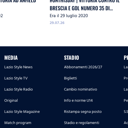
TTORIA AD ANFIELD
#ONTHISDAY | VITTORIA CONTRO IL
BRESCIA E GOL NUMERO 35 DI
02
Era il 29 luglio 2020
IMMOBILE
29.07.26
MEDIA
STADIO
P
Lazio Style News
Abbonamenti 2026/27
La
Lazio Style TV
Biglietti
Pr
Lazio Style Radio
Cambio nominativo
La
Original
Info e norme U14
Pe
Lazio Style Magazine
Ristampa segna posto
S.
Match program
Stadio e regolamenti
Ac