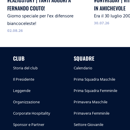
#LAZIOSTORY | TANTI AUGURI A
#ONTHISDAY | VI
FERNANDO COUTO!
IN AMICHEVOLE
Giorno speciale per l'ex difensore
Era il 30 luglio 20
biancoceleste!
30.07.26
02.08.26
CLUB
SQUADRE
Storia del club
Calendario
Il Presidente
Prima Squadra Maschile
Leggende
Prima Squadra Femminile
Organizzazione
Primavera Maschile
Corporate Hospitality
Primavera Femminile
Sponsor e Partner
Settore Giovanile