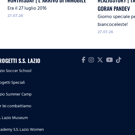
#ONTHISDAY | L`ARRIVO DI IMMOBILE
#LAZIOSTORY | T
Era il 27 luglio 2016
GORAN PANDEV
27.07.26
Giorno speciale p
biancoceleste!
27.07.26
ROGETTI S.S. LAZIO
zio Soccer School
ogetti Speciali
zio Summer Camp
r lei combattiamo
S. Lazio Museum
ademy S.S. Lazio Women