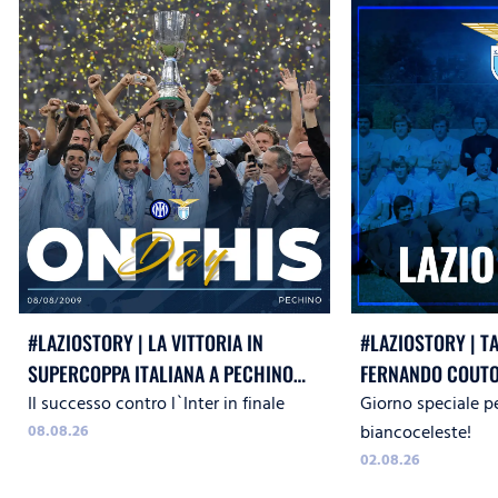
#LAZIOSTORY | LA VITTORIA IN
#LAZIOSTORY | T
SUPERCOPPA ITALIANA A PECHINO
FERNANDO COUTO
Il successo contro l`Inter in finale
Giorno speciale pe
CONTRO L`INTER
08.08.26
biancoceleste!
02.08.26