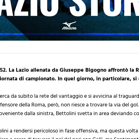
952. La Lazio allenata da Giuseppe Bigogno affrontò la 
iornata di campionato. In quel giorno, in particolare, si
rca da subito la rete del vantaggio e si avvicina al traguar
ifensore della Roma, però, non riesce a trovare la via del gol.
roveniente dalla sinistra, Bettolini svetta in area deviando con
olini a rendersi pericoloso in fase offensiva, ma questa volta