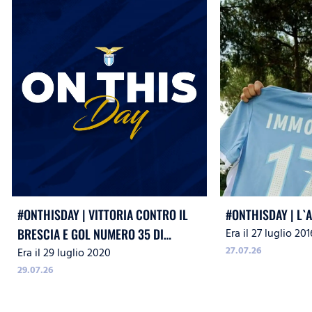
#ONTHISDAY | VITTORIA CONTRO IL
#ONTHISDAY | L`
Era il 27 luglio 201
BRESCIA E GOL NUMERO 35 DI
27.07.26
Era il 29 luglio 2020
IMMOBILE
29.07.26