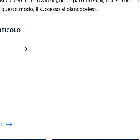
isce e cerca di trovare il gol del pari con Galli, ma Sentimen
 questo modo, il successo ai biancocelesti.
RTICOLO
east
i
east