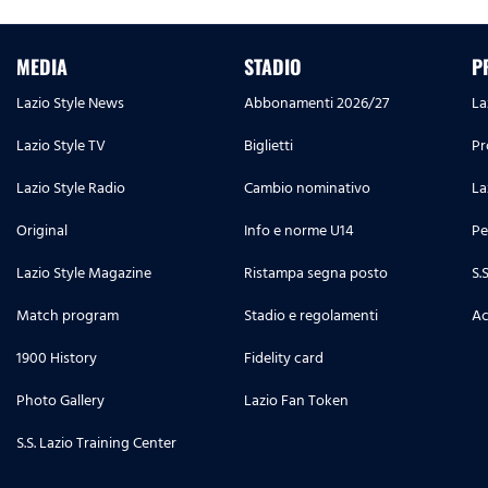
MEDIA
STADIO
P
Lazio Style News
Abbonamenti 2026/27
La
Lazio Style TV
Biglietti
Pr
Lazio Style Radio
Cambio nominativo
La
Original
Info e norme U14
Pe
Lazio Style Magazine
Ristampa segna posto
S.
Match program
Stadio e regolamenti
Ac
1900 History
Fidelity card
Photo Gallery
Lazio Fan Token
S.S. Lazio Training Center