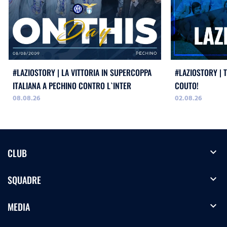
#LAZIOSTORY | LA VITTORIA IN SUPERCOPPA
#LAZIOSTORY | 
ITALIANA A PECHINO CONTRO L`INTER
COUTO!
08.08.26
02.08.26
expand_more
CLUB
expand_more
SQUADRE
expand_more
MEDIA