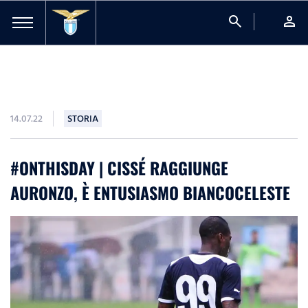
search
person
14.07.22
STORIA
#ONTHISDAY | CISSÉ RAGGIUNGE
AURONZO, È ENTUSIASMO BIANCOCELESTE