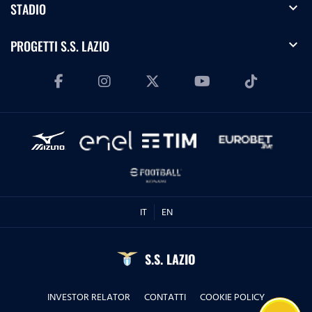
expand_more
STADIO
expand_more
PROGETTI S.S. LAZIO
IT
EN
S.S. LAZIO
INVESTOR RELATOR
CONTATTI
COOKIE POLICY