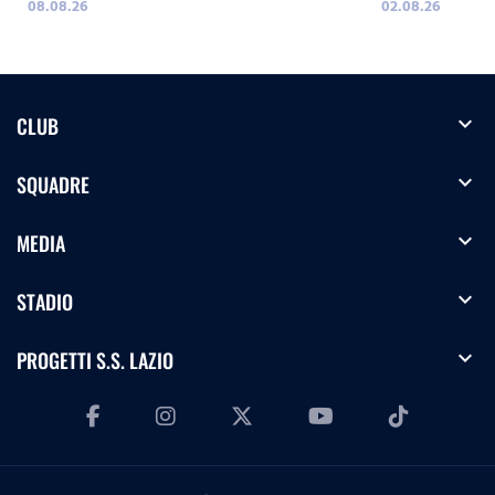
08.08.26
02.08.26
expand_more
CLUB
expand_more
SQUADRE
expand_more
MEDIA
expand_more
STADIO
expand_more
PROGETTI S.S. LAZIO