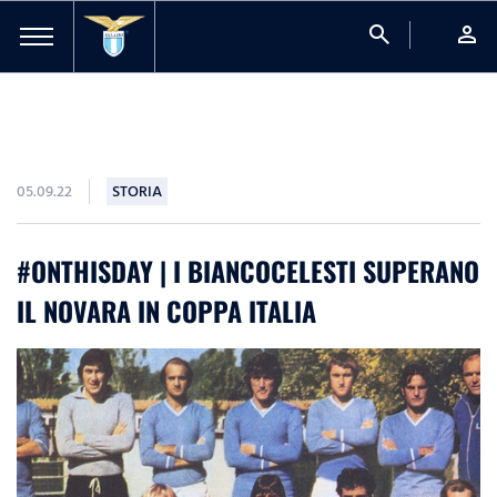
search
person
05.09.22
STORIA
#ONTHISDAY | I BIANCOCELESTI SUPERANO
IL NOVARA IN COPPA ITALIA