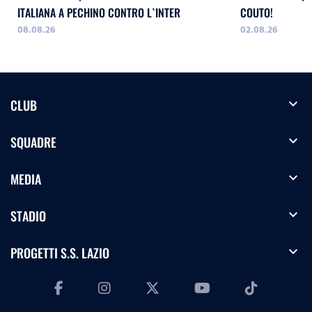
ITALIANA A PECHINO CONTRO L`INTER
COUTO!
08.08.26
02.08.26
expand_more
CLUB
expand_more
SQUADRE
expand_more
MEDIA
expand_more
STADIO
expand_more
PROGETTI S.S. LAZIO