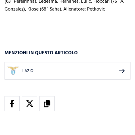
(63` Pereirinha), Ledesma, Hernanes, Lulic, Floccari (75` A.
Gonzalez), Klose (68` Saha). Allenatore: Petkovic
MENZIONI IN QUESTO ARTICOLO
east
LAZIO