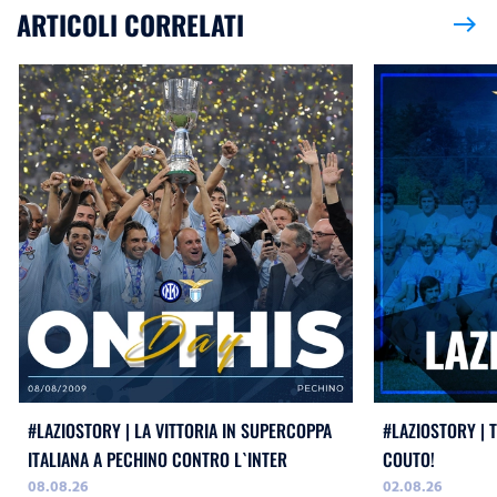
ARTICOLI CORRELATI
east
#LAZIOSTORY | LA VITTORIA IN SUPERCOPPA
#LAZIOSTORY | 
ITALIANA A PECHINO CONTRO L`INTER
COUTO!
08.08.26
02.08.26