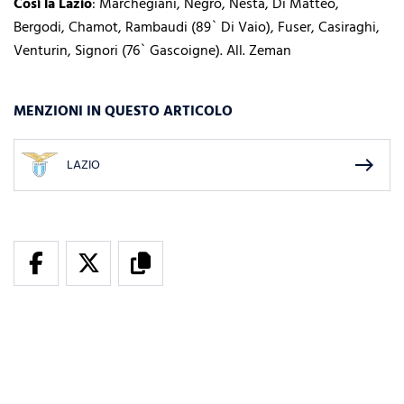
Così la Lazio
: Marchegiani, Negro, Nesta, Di Matteo,
Bergodi, Chamot, Rambaudi (89` Di Vaio), Fuser, Casiraghi,
Venturin, Signori (76` Gascoigne). All. Zeman
MENZIONI IN QUESTO ARTICOLO
east
LAZIO