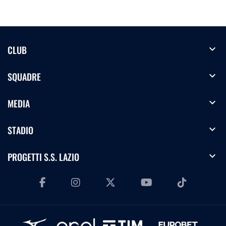
expand_more
CLUB
expand_more
SQUADRE
expand_more
MEDIA
expand_more
STADIO
expand_more
PROGETTI S.S. LAZIO