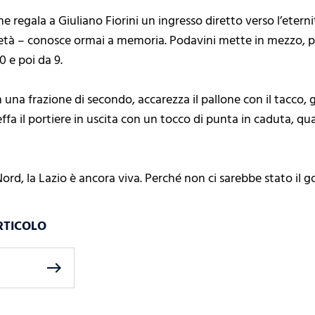
e regala a Giuliano Fiorini un ingresso diretto verso l’eternit
l’età – conosce ormai a memoria. Podavini mette in mezzo, po
 e poi da 9.
in una frazione di secondo, accarezza il pallone con il tacco, 
effa il portiere in uscita con un tocco di punta in caduta, qu
Nord, la Lazio è ancora viva. Perché non ci sarebbe stato il gol
RTICOLO
east