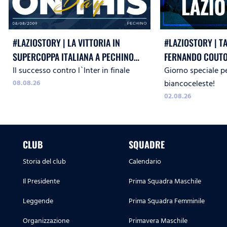
#LAZIOSTORY | LA VITTORIA IN
#LAZIOSTORY | T
SUPERCOPPA ITALIANA A PECHINO
FERNANDO COUTO
Il successo contro l`Inter in finale
Giorno speciale pe
CONTRO L`INTER
08.08.26
biancoceleste!
02.08.26
CLUB
SQUADRE
Storia del club
Calendario
Il Presidente
Prima Squadra Maschile
Leggende
Prima Squadra Femminile
Organizzazione
Primavera Maschile