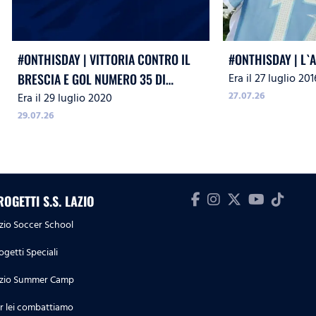
#ONTHISDAY | VITTORIA CONTRO IL
#ONTHISDAY | L`
Era il 27 luglio 201
BRESCIA E GOL NUMERO 35 DI
27.07.26
Era il 29 luglio 2020
IMMOBILE
29.07.26
ROGETTI S.S. LAZIO
zio Soccer School
ogetti Speciali
zio Summer Camp
r lei combattiamo