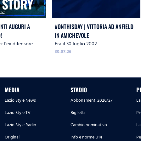
ANTI AUGURI A
#ONTHISDAY | VITTORIA AD ANFIELD
!
IN AMICHEVOLE
r l'ex difensore
Era il 30 luglio 2002
30.07.26
MEDIA
STADIO
P
Lazio Style News
Abbonamenti 2026/27
La
Lazio Style TV
Biglietti
Pr
Lazio Style Radio
Cambio nominativo
La
Original
Info e norme U14
Pe