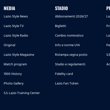
MEDIA
STADIO
P
Lazio Style News
Abbonamenti 2026/27
La
Lazio Style TV
Biglietti
Pr
Lazio Style Radio
Cambio nominativo
La
Original
Info e norme U14
Pe
Lazio Style Magazine
Ristampa segna posto
S.
Match program
Stadio e regolamenti
Ac
1900 History
Fidelity card
Photo Gallery
Lazio Fan Token
S.S. Lazio Training Center