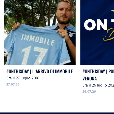
#ONTHISDAY | L`ARRIVO DI IMMOBILE
#ONTHISDAY | PO
Era il 27 luglio 2016
VERONA
27.07.26
Era il 26 luglio 20
26.07.26