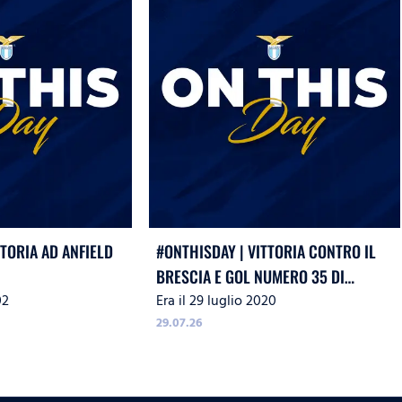
TTORIA AD ANFIELD
#ONTHISDAY | VITTORIA CONTRO IL
BRESCIA E GOL NUMERO 35 DI
02
Era il 29 luglio 2020
IMMOBILE
29.07.26