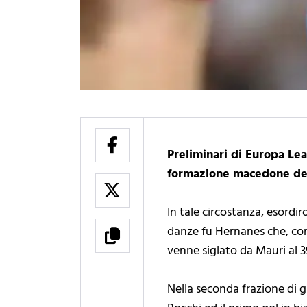
Preliminari di Europa Leag
formazione macedone del 
In tale circostanza, esordir
danze fu Hernanes che, con 
venne siglato da Mauri al 39
Nella seconda frazione di gi