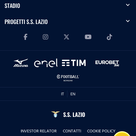
expand_more
STADIO
expand_more
PROGETTI S.S. LAZIO
IT
EN
S.S. LAZIO
INVESTOR RELATOR
CONTATTI
COOKIE POLICY