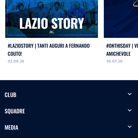
#LAZIOSTORY | TANTI AUGURI A FERNANDO
#ONTHISDAY | VI
COUTO!
AMICHEVOLE
02.08.26
30.07.26
expand_more
CLUB
expand_more
SQUADRE
expand_more
MEDIA