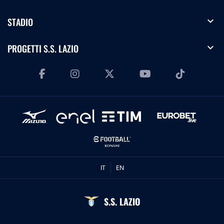
expand_more
STADIO
expand_more
PROGETTI S.S. LAZIO
IT
EN
S.S. LAZIO