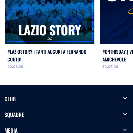
#LAZIOSTORY | TANTI AUGURI A FERNANDO
#ONTHISDAY | VI
COUTO!
AMICHEVOLE
02.08.26
30.07.26
expand_more
CLUB
expand_more
SQUADRE
expand_more
MEDIA