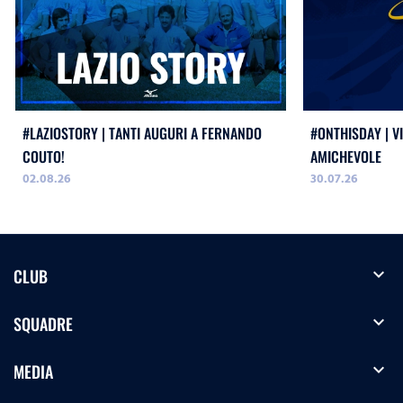
#LAZIOSTORY | TANTI AUGURI A FERNANDO
#ONTHISDAY | VI
COUTO!
AMICHEVOLE
02.08.26
30.07.26
expand_more
CLUB
expand_more
SQUADRE
expand_more
MEDIA