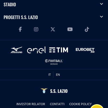
expand_more
STADIO
expand_more
PROGETTI S.S. LAZIO
IT
EN
S.S. LAZIO
INVESTOR RELATOR
CONTATTI
COOKIE POLICY