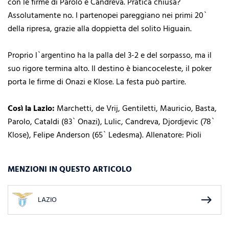
con le firme di Parolo e Candreva. Pratica chiusa?
Assolutamente no. I partenopei pareggiano nei primi 20`
della ripresa, grazie alla doppietta del solito Higuain.
Proprio l`argentino ha la palla del 3-2 e del sorpasso, ma il
suo rigore termina alto. Il destino è biancoceleste, il poker
porta le firme di Onazi e Klose. La festa può partire.
Così la Lazio:
Marchetti, de Vrij, Gentiletti, Mauricio, Basta,
Parolo, Cataldi (83` Onazi), Lulic, Candreva, Djordjevic (78`
Klose), Felipe Anderson (65` Ledesma). Allenatore: Pioli
MENZIONI IN QUESTO ARTICOLO
east
LAZIO