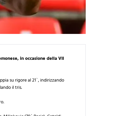
emonese, in occasione della VII
pia su rigore al 21`, indirizzando
ndo il tris.
ro.