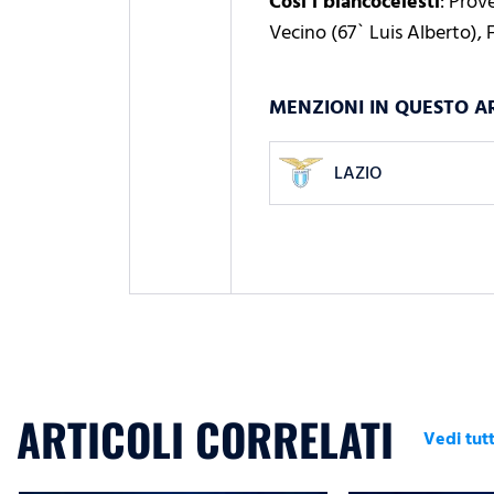
Così i biancocelesti
: Prov
Vecino (67` Luis Alberto), 
MENZIONI IN QUESTO A
LAZIO
ARTICOLI CORRELATI
Vedi tutt