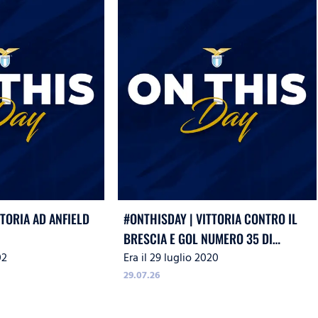
TTORIA AD ANFIELD
#ONTHISDAY | VITTORIA CONTRO IL
BRESCIA E GOL NUMERO 35 DI
02
Era il 29 luglio 2020
IMMOBILE
29.07.26