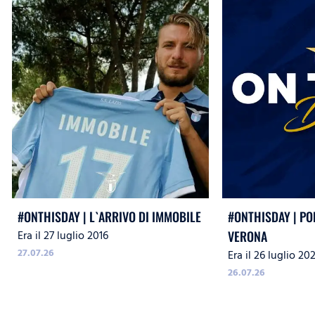
#ONTHISDAY | L`ARRIVO DI IMMOBILE
#ONTHISDAY | PO
Era il 27 luglio 2016
VERONA
27.07.26
Era il 26 luglio 20
26.07.26