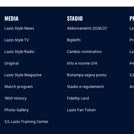
MEDIA
STADIO
P
Lazio Style News
Abbonamenti 2026/27
La
Lazio Style TV
Biglietti
Pr
Lazio Style Radio
Cambio nominativo
La
Original
Info e norme U14
Pe
Lazio Style Magazine
Ristampa segna posto
S.
Match program
Stadio e regolamenti
Ac
1900 History
Fidelity card
Photo Gallery
Lazio Fan Token
S.S. Lazio Training Center