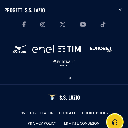
expand_more
PROGETTI S.S. LAZIO
IT
EN
S.S. LAZIO
INVESTOR RELATOR
CONTATTI
COOKIE POLICY
headphones
PRIVACY POLICY
TERMINI E CONDIZIONI