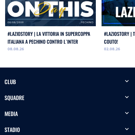
#LAZIOSTORY | LA VITTORIA IN SUPERCOPPA
#LAZIOSTORY | 
ITALIANA A PECHINO CONTRO L`INTER
COUTO!
08.08.26
02.08.26
expand_more
CLUB
expand_more
SQUADRE
expand_more
MEDIA
expand_more
STADIO