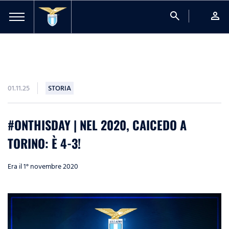
search
person
01.11.25
STORIA
#ONTHISDAY | NEL 2020, CAICEDO A
TORINO: È 4-3!
Era il 1° novembre 2020