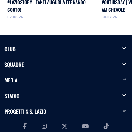
#LAZIOSTORY | TANTI AUGURI A FERNANDO
#ONTHISDAY | VI
COUTO!
AMICHEVOLE
02.08.26
30.07.26
expand_more
CLUB
expand_more
SQUADRE
expand_more
MEDIA
expand_more
STADIO
expand_more
PROGETTI S.S. LAZIO