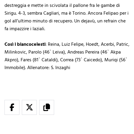
destreggia e mette in scivolata il pallone fra le gambe di
Sirigu. 4-3, sembra Cagliari, ma è Torino. Ancora Felipao per i
gol all’ultimo minuto di recupero. Un dejavù, un refrain che
fa impazzire i laziali.
Così i biancocelesti
: Reina, Luiz Felipe, Hoedt, Acerbi, Patric,
Milinkovic, Parolo (46` Leiva), Andreas Pereira (46` Akpa
Akpro), Fares (81` Cataldi), Correa (73` Caicedo), Muriqi (56`
Immobile). Allenatore: S. Inzaghi