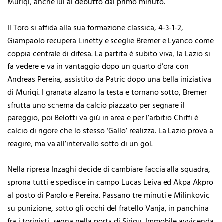
Muriqi, anche lui al debutto dal primo minuto.
Il Toro si affida alla sua formazione classica, 4-3-1-2,
Giampaolo recupera Linetty e sceglie Bremer e Lyanco come
coppia centrale di difesa. La partita è subito viva, la Lazio si
fa vedere e va in vantaggio dopo un quarto d’ora con
Andreas Pereira, assistito da Patric dopo una bella iniziativa
di Muriqi. I granata alzano la testa e tornano sotto, Bremer
sfrutta uno schema da calcio piazzato per segnare il
pareggio, poi Belotti va giù in area e per l’arbitro Chiffi è
calcio di rigore che lo stesso ‘Gallo’ realizza. La Lazio prova a
reagire, ma va all’intervallo sotto di un gol.
Nella ripresa Inzaghi decide di cambiare faccia alla squadra,
sprona tutti e spedisce in campo Lucas Leiva ed Akpa Akpro
al posto di Parolo e Pereira. Passano tre minuti e Milinkovic
su punizione, sotto gli occhi del fratello Vanja, in panchina
fra i torinisti, segna nella porta di Sirigu. Immobile avvicenda