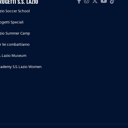
ROGETTI S.S. LAZIO
zio Soccer School
ogetti Speciali
zio Summer Camp
r lei combattiamo
S. Lazio Museum
ademy S.S. Lazio Women