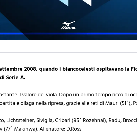
settembre 2008, quando i biancocelesti ospitavano la Fio
di Serie A.
stante il valore dei viola. Dopo un primo tempo ricco di occ
artita e dilaga nella ripresa, grazie alle reti di Mauri (51`), 
izo, Lichtsteiner, Siviglia, Cribari (85` Rozehnal), Radu, Bro
v (77` Makinwa). Allenatore: D.Rossi