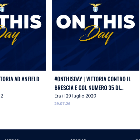
TTORIA AD ANFIELD
#ONTHISDAY | VITTORIA CONTRO IL
BRESCIA E GOL NUMERO 35 DI
02
Era il 29 luglio 2020
IMMOBILE
29.07.26