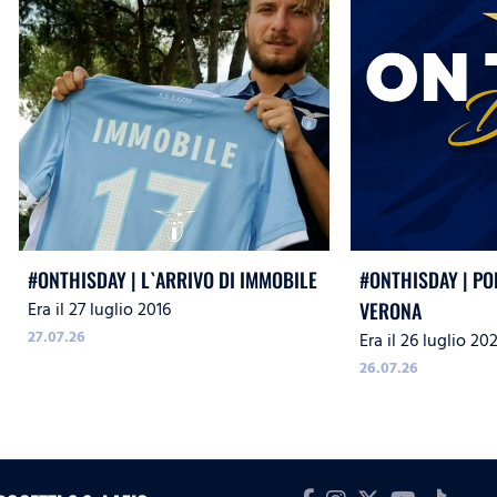
#ONTHISDAY | L`ARRIVO DI IMMOBILE
#ONTHISDAY | PO
Era il 27 luglio 2016
VERONA
27.07.26
Era il 26 luglio 20
26.07.26