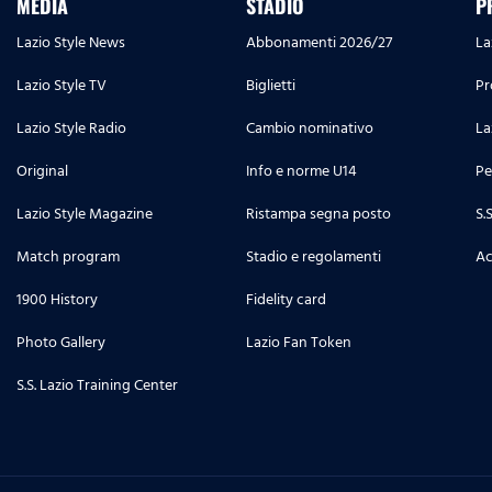
MEDIA
STADIO
P
Lazio Style News
Abbonamenti 2026/27
La
Lazio Style TV
Biglietti
Pr
Lazio Style Radio
Cambio nominativo
La
Original
Info e norme U14
Pe
Lazio Style Magazine
Ristampa segna posto
S.
Match program
Stadio e regolamenti
Ac
1900 History
Fidelity card
Photo Gallery
Lazio Fan Token
S.S. Lazio Training Center