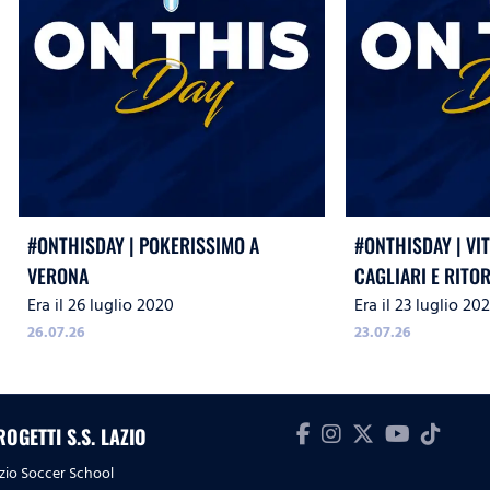
#ONTHISDAY | POKERISSIMO A
#ONTHISDAY | VI
VERONA
CAGLIARI E RITO
Era il 26 luglio 2020
Era il 23 luglio 20
LEAGUE
26.07.26
23.07.26
ROGETTI S.S. LAZIO
zio Soccer School