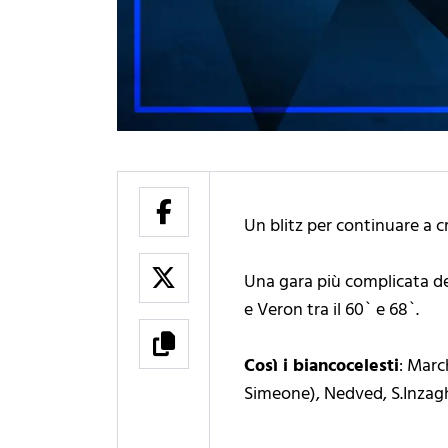
Un blitz per continuare a c
Una gara più complicata del
e Veron tra il 60` e 68`.
Così i biancocelesti
: Marc
Simeone), Nedved, S.Inzaghi