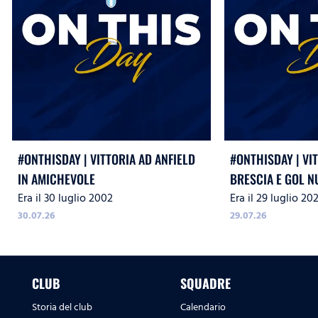
#ONTHISDAY | VITTORIA AD ANFIELD
#ONTHISDAY | VI
IN AMICHEVOLE
BRESCIA E GOL N
Era il 30 luglio 2002
Era il 29 luglio 20
IMMOBILE
30.07.26
29.07.26
CLUB
SQUADRE
Storia del club
Calendario