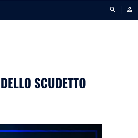
search
person
O DELLO SCUDETTO