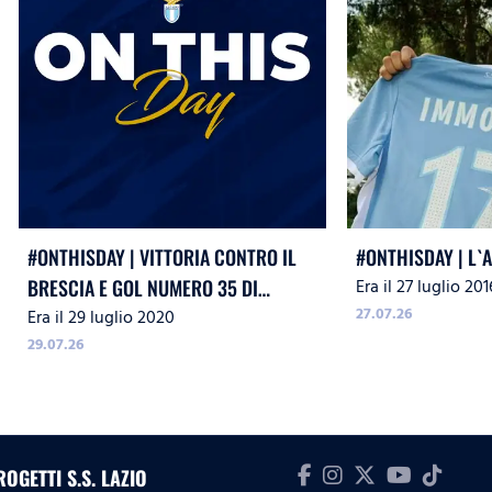
#ONTHISDAY | VITTORIA CONTRO IL
#ONTHISDAY | L`
Era il 27 luglio 201
BRESCIA E GOL NUMERO 35 DI
27.07.26
Era il 29 luglio 2020
IMMOBILE
29.07.26
ROGETTI S.S. LAZIO