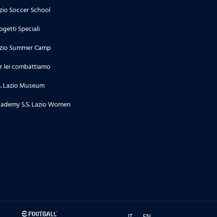
zio Soccer School
ogetti Speciali
zio Summer Camp
r lei combattiamo
S. Lazio Museum
ademy S.S. Lazio Women
IT
EN