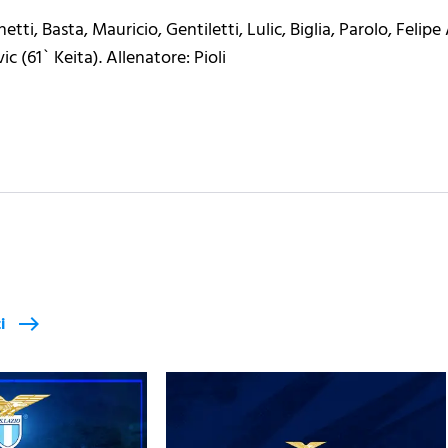
hetti, Basta, Mauricio, Gentiletti, Lulic, Biglia, Parolo, Feli
ic (61` Keita). Allenatore: Pioli
i
east