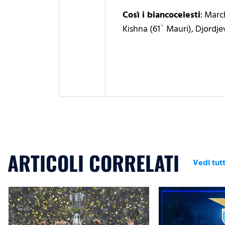
Così i biancocelesti
: Marc
Kishna (61` Mauri), Djordjev
ARTICOLI CORRELATI
Vedi tutt