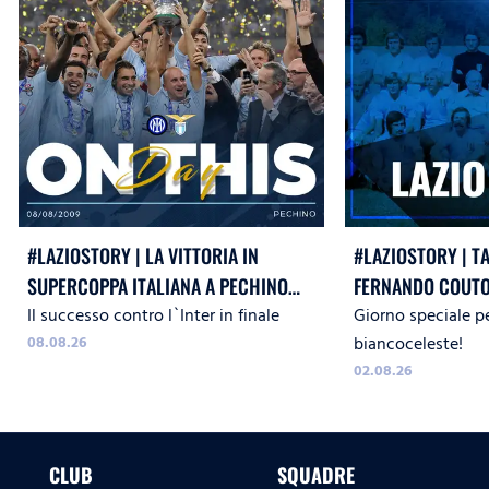
#LAZIOSTORY | LA VITTORIA IN
#LAZIOSTORY | T
SUPERCOPPA ITALIANA A PECHINO
FERNANDO COUTO
Il successo contro l`Inter in finale
Giorno speciale pe
CONTRO L`INTER
08.08.26
biancoceleste!
02.08.26
CLUB
SQUADRE