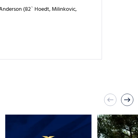
pe Anderson (82` Hoedt, Milinkovic,
west
east