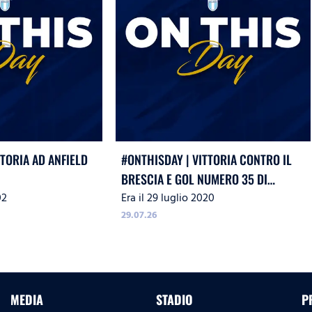
TTORIA AD ANFIELD
#ONTHISDAY | VITTORIA CONTRO IL
BRESCIA E GOL NUMERO 35 DI
02
Era il 29 luglio 2020
IMMOBILE
29.07.26
MEDIA
STADIO
P