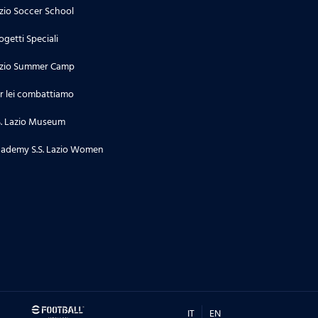
zio Soccer School
ogetti Speciali
zio Summer Camp
r lei combattiamo
S. Lazio Museum
ademy S.S. Lazio Women
IT
EN