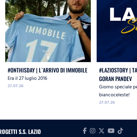
#ONTHISDAY | L`ARRIVO DI IMMOBILE
#LAZIOSTORY | T
Era il 27 luglio 2016
GORAN PANDEV
27.07.26
Giorno speciale p
biancoceleste!
27.07.26
ROGETTI S.S. LAZIO