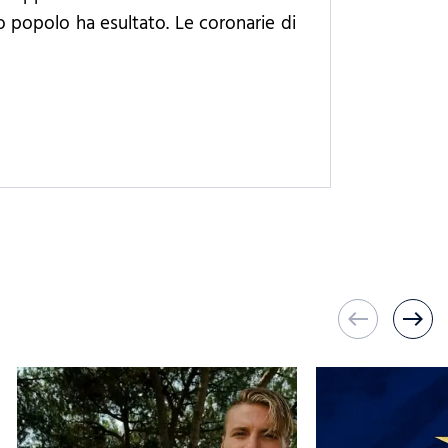
ro popolo ha esultato. Le coronarie di
west
east