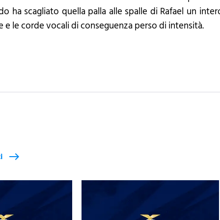
o ha scagliato quella palla alle spalle di Rafael un inte
te e le corde vocali di conseguenza perso di intensità.
i
east