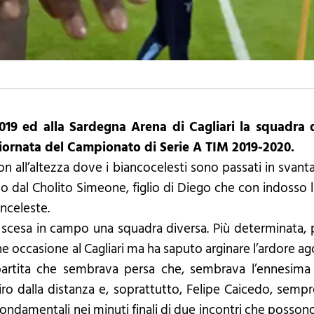
19 ed alla Sardegna Arena di Cagliari la squadra di
giornata del Campionato di Serie A TIM 2019-2020.
all’altezza dove i biancocelesti sono passati in svanta
o dal Cholito Simeone, figlio di Diego che con indosso l
anceleste.
 scesa in campo una squadra diversa. Più determinata, p
 occasione al Cagliari ma ha saputo arginare l’ardore agoni
artita che sembrava persa che, sembrava l’ennesima 
ro dalla distanza e, soprattutto, Felipe Caicedo, sempr
ndamentali nei minuti finali di due incontri che possono