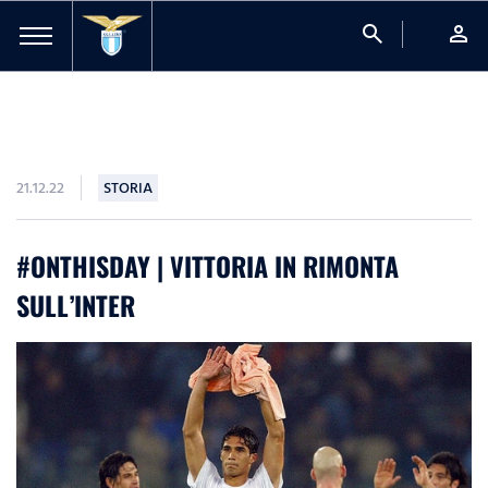
search
person
21.12.22
STORIA
#ONTHISDAY | VITTORIA IN RIMONTA
SULL’INTER