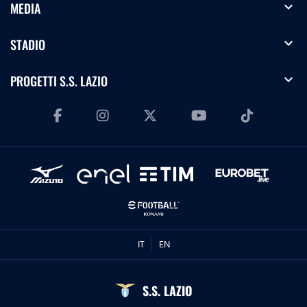
expand_more
MEDIA
expand_more
STADIO
expand_more
PROGETTI S.S. LAZIO
IT
EN
S.S. LAZIO