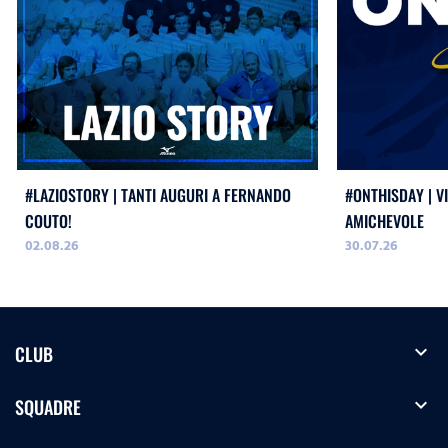
#LAZIOSTORY | TANTI AUGURI A FERNANDO
#ONTHISDAY | VI
COUTO!
AMICHEVOLE
02.08.26
30.07.26
expand_more
CLUB
expand_more
SQUADRE