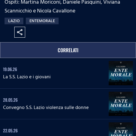
Ospiti: Martina Moriconi, Daniele Pasquini, Viviana
:
s
e
n
0
s
Scannicchio e Nicola Cavallone
%
:
LAZIO
ENTEMORALE
0
%
share
CORRELATI
19.06.26
La S.S. Lazio e i giovani
28.05.26
Convegno S.S. Lazio violenza sulle donne
22.05.26