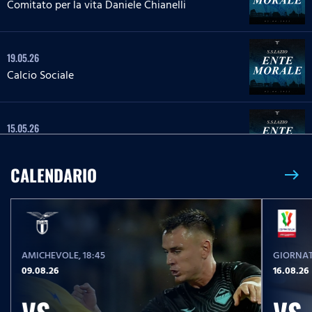
Comitato per la vita Daniele Chianelli
19.05.26
Calcio Sociale
15.05.26
Tutela dell`ambiente
CALENDARIO
east
08.05.26
Impegno sociale Parma, Hamrun Spartans,
Guidonia Montecelio
AMICHEVOLE
, 18:45
GIORNAT
05.05.26
09.08.26
16.08.26
Spettro autistico