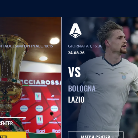
TADUESIMI DI FINALE
, 19:15
GIORNATA 1
, 16:30
24.08.26
VS
BOLOGNA
LAZIO
CENTER
ETTI
MATCH CENTER