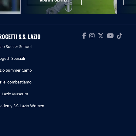
15.04.26
Alopecia Areata
ROGETTI S.S. LAZIO
10.04.26
Collezioni che passione
zio Soccer School
ogetti Speciali
07.04.26
zio Summer Camp
Sport e inclusione
r lei combattiamo
S. Lazio Museum
03.04.26
ademy S.S. Lazio Women
Associazione Unici
27.03.26
La strategia di sostenibilità della