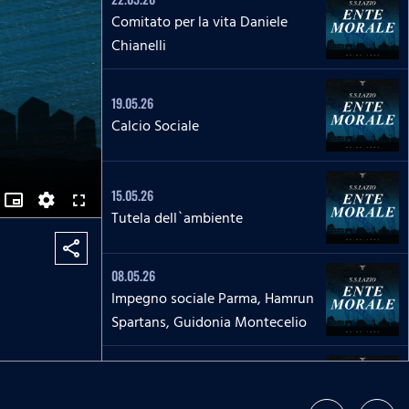
Comitato per la vita Daniele
Chianelli
19.05.26
Calcio Sociale
15.05.26
picture_in_picture_alt
S
F
Tutela dell`ambiente
E
u
T
l
T
l
share
I
s
N
c
G
08.05.26
r
S
e
Impegno sociale Parma, Hamrun
e
n
Spartans, Guidonia Montecelio
05.05.26
Spettro autistico