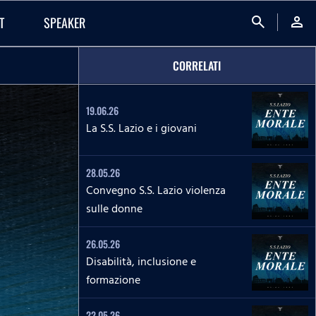
search
person
T
SPEAKER
CORRELATI
19.06.26
La S.S. Lazio e i giovani
28.05.26
Convegno S.S. Lazio violenza
sulle donne
26.05.26
Disabilità, inclusione e
formazione
22.05.26