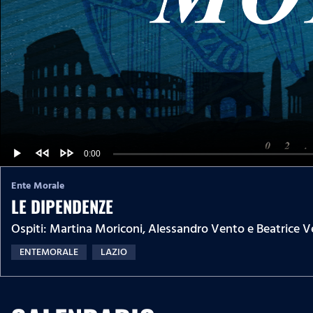
fast_rewind
fast_forward
C
0:00
L
P
P
o
r
l
a
o
a
u
d
g
Ente Morale
y
e
r
d
LE DIPENDENZE
e
r
:
s
0
s
%
Ospiti: Martina Moriconi, Alessandro Vento e Beatrice V
:
r
0
%
ENTEMORALE
LAZIO
e
n
t