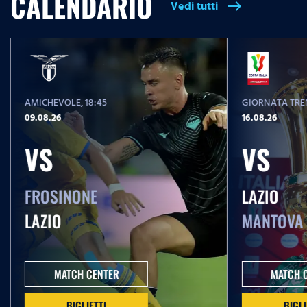
CALENDARIO
Vedi tutti
east
T
i
m
e
AMICHEVOLE
, 18:45
GIORNATA TREN
09.08.26
16.08.26
VS
VS
FROSINONE
LAZIO
LAZIO
MANTOVA
MATCH CENTER
MATCH 
BIGLIETTI
BIGLI