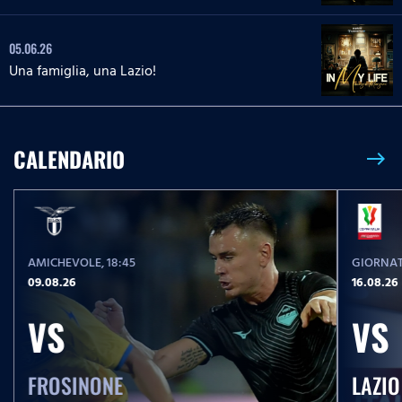
05.06.26
Una famiglia, una Lazio!
CALENDARIO
east
AMICHEVOLE
, 18:45
GIORNAT
09.08.26
16.08.26
VS
VS
FROSINONE
LAZIO