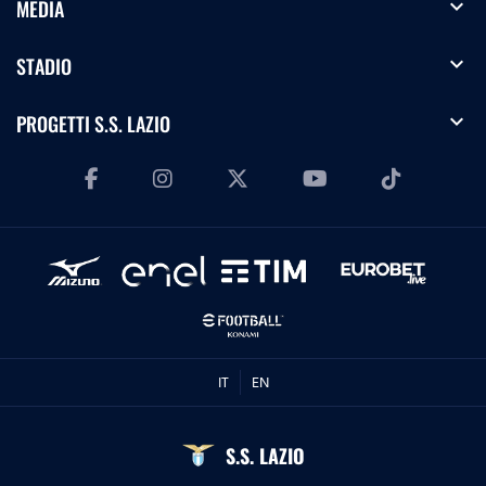
expand_more
MEDIA
expand_more
STADIO
expand_more
PROGETTI S.S. LAZIO
IT
EN
S.S. LAZIO