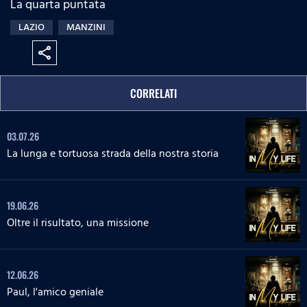
La quarta puntata
:
s
e
n
0
s
LAZIO
MANZINI
%
:
0
share
%
CORRELATI
03.07.26
La lunga e tortuosa strada della nostra storia
19.06.26
Oltre il risultato, una missione
12.06.26
Paul, l'amico geniale