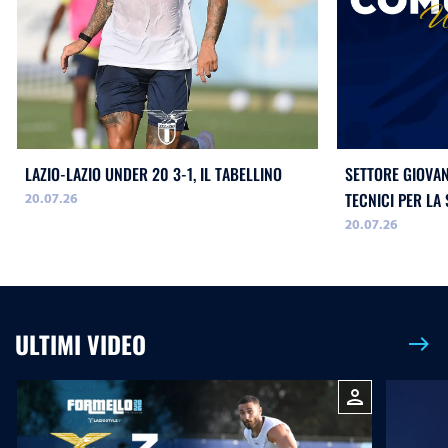
LAZIO-LAZIO UNDER 20 3-1, IL TABELLINO
SETTORE GIOVANI
20.07.26
TECNICI PER LA
20.07.26
ULTIMI VIDEO
east
person