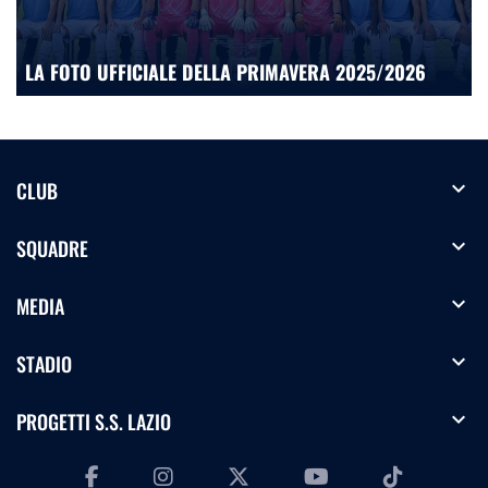
LA FOTO UFFICIALE DELLA PRIMAVERA 2025/2026
expand_more
CLUB
expand_more
SQUADRE
expand_more
MEDIA
expand_more
STADIO
expand_more
PROGETTI S.S. LAZIO