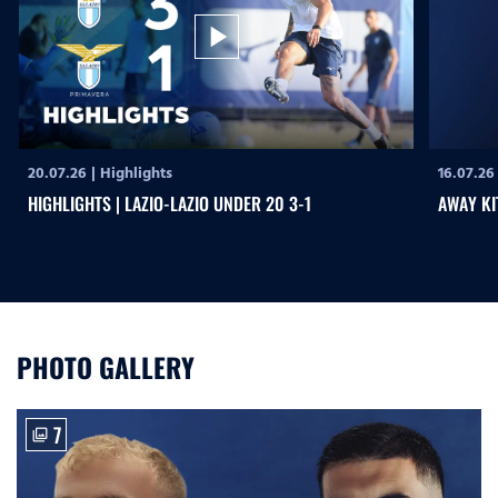
play_arrow
20.07.26
|
Highlights
16.07.26
HIGHLIGHTS | LAZIO-LAZIO UNDER 20 3-1
AWAY KI
PHOTO GALLERY
7
photo_library