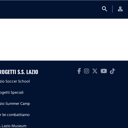
search
person
ROGETTI S.S. LAZIO
zio Soccer School
ogetti Speciali
zio Summer Camp
r lei combattiamo
S. Lazio Museum